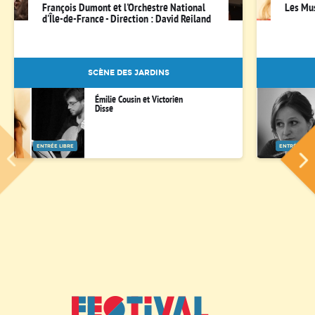
François Dumont et l'Orchestre National
Les Mus
d'Île-de-France - Direction : David Reiland
SCÈNE DES JARDINS
Émilie Cousin et Victorien
Disse
ENTRÉE LIBRE
ENTRÉE LIBR