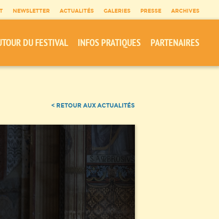
T
NEWSLETTER
ACTUALITÉS
GALERIES
PRESSE
ARCHIVES
UTOUR DU FESTIVAL
INFOS PRATIQUES
PARTENAIRES
< RETOUR AUX ACTUALITÉS